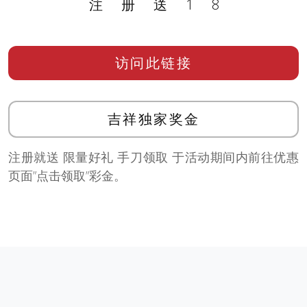
注册送18
访问此链接
吉祥独家奖金
注册就送 限量好礼 手刀领取 于活动期间内前往优惠
页面”点击领取”彩金。