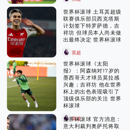
世界杯滚球 土耳其超级
联赛俱乐部贝西克塔斯
计划签下特罗萨德，吉
祥坊 但球员本人尚未做
出最终决定 世界杯滚球
英超
世界杯滚球《太阳
报》：阿森纳对17岁的
墨西哥天才球员莫拉感
兴趣；吉祥坊 他在世界
杯上的出色表现吸引了
顶级俱乐部的关注 世界
杯滚球
英超
世界杯滚球 官方消息：
意大利裁判奥萨托将取