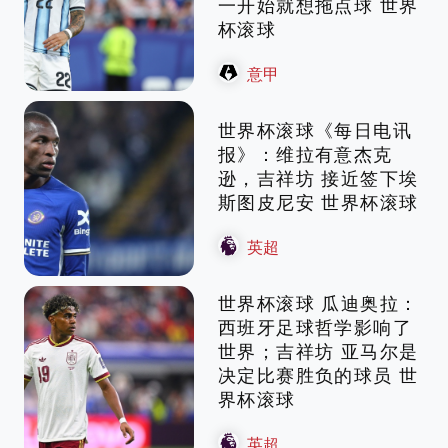
一开始就想拖点球 世界
杯滚球
意甲
世界杯滚球《每日电讯
报》：维拉有意杰克
逊，吉祥坊 接近签下埃
斯图皮尼安 世界杯滚球
英超
世界杯滚球 瓜迪奥拉：
西班牙足球哲学影响了
世界；吉祥坊 亚马尔是
决定比赛胜负的球员 世
界杯滚球
英超