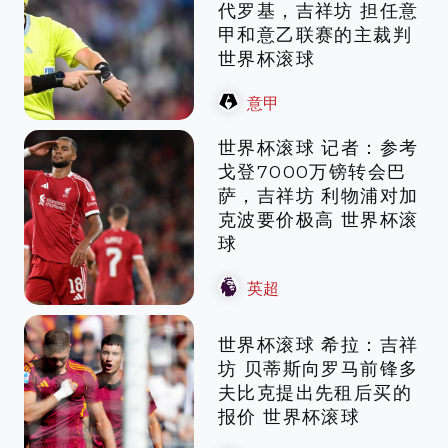
代罗基，吉祥坊 担任意
甲和意乙联赛的主裁判
世界杯滚球
意甲
世界杯滚球 记者：参考
戈登7000万镑转会巴
萨，吉祥坊 利物浦对加
克波要价极高 世界杯滚
球
英超
世界杯滚球 希拉：吉祥
坊 贝蒂斯向罗马前锋多
夫比克提出先租后买的
报价 世界杯滚球