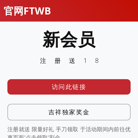
官网FTWB
新会员
注册送18
访问此链接
吉祥独家奖金
注册就送 限量好礼 手刀领取 于活动期间内前往优
惠页面”点击领取”彩金。