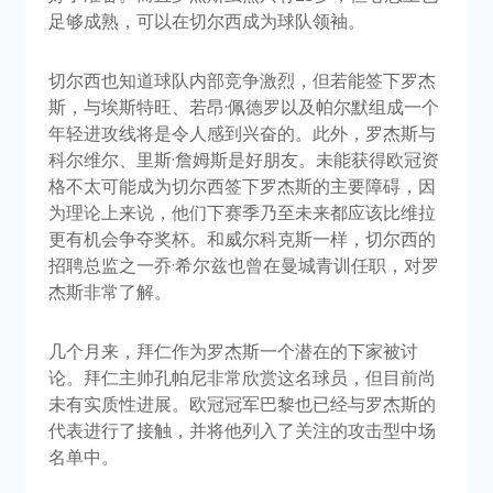
足够成熟，可以在切尔西成为球队领袖。
切尔西也知道球队内部竞争激烈，但若能签下罗杰
斯，与埃斯特旺、若昂·佩德罗以及帕尔默组成一个
年轻进攻线将是令人感到兴奋的。此外，罗杰斯与
科尔维尔、里斯·詹姆斯是好朋友。未能获得欧冠资
格不太可能成为切尔西签下罗杰斯的主要障碍，因
为理论上来说，他们下赛季乃至未来都应该比维拉
更有机会争夺奖杯。和威尔科克斯一样，切尔西的
招聘总监之一乔·希尔兹也曾在曼城青训任职，对罗
杰斯非常了解。
几个月来，拜仁作为罗杰斯一个潜在的下家被讨
论。拜仁主帅孔帕尼非常欣赏这名球员，但目前尚
未有实质性进展。欧冠冠军巴黎也已经与罗杰斯的
代表进行了接触，并将他列入了关注的攻击型中场
名单中。