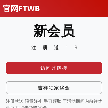
官网FTWB
新会员
注册送18
访问此链接
吉祥独家奖金
注册就送 限量好礼 手刀领取 于活动期间内前往优
惠页面”点击领取”彩金。