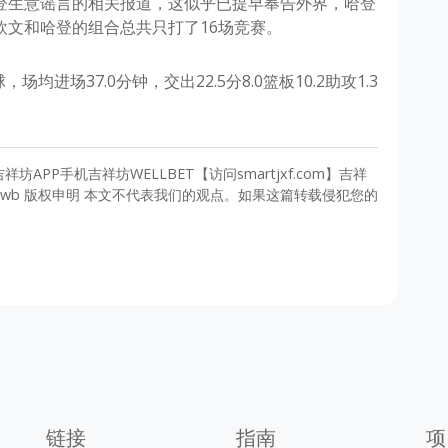
登生意谣言的相关报道，这似乎已提早奉告外界，哈登
欧文和哈登的组合总共只打了16场竞赛。
均进场37.0分钟，交出22.5分8.0篮板10.2助攻1.3
© 吉祥坊APP手机吉祥坊WELLBET【访问smartjxf.com】吉祥
aowb 版权申明 本文不代表我们的观点。如果这篇转载侵犯您的
链接
指南
项