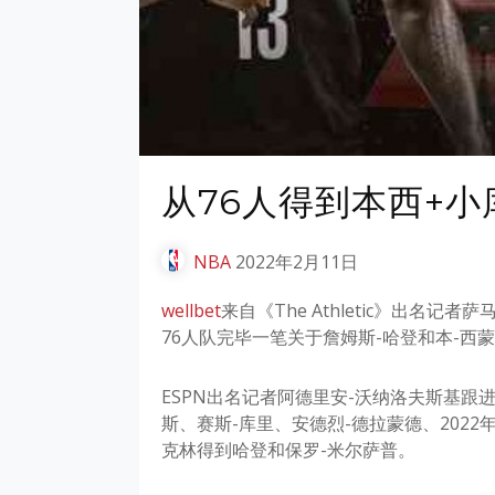
从76人得到本西+小
NBA
2022年2月11日
wellbet
来自《The Athletic》出名
76人队完毕一笔关于詹姆斯-哈登和本-西
ESPN出名记者阿德里安-沃纳洛夫斯基跟
斯、赛斯-库里、安德烈-德拉蒙德、202
克林得到哈登和保罗-米尔萨普。