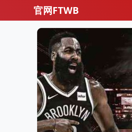
官网FTWB