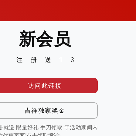
新会员
注册送18
访问此链接
吉祥独家奖金
册就送 限量好礼 手刀领取 于活动期间内
往优惠页面”点击领取”彩金。