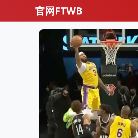
官网FTWB