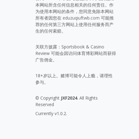
本网站所含任何信息相关的任何责任。作
为使用本网站的条件，您同意免除本网站
所有者因您在
eduzuqiuftwb.com
可能推
荐的任何第三方网站上使用任何服务而产
生的任何索赔。
关联方披露：Sportsbook & Casino
Review 可能会因访问体育博彩网站而获得
广告佣金。
18+岁以上。赌博可能令人上瘾，请理性
参与。
© Copyright
JXF2024
. All Rights
Reserved
Currently v1.0.2.