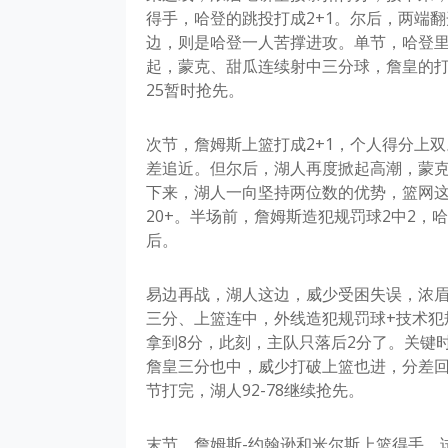
得手，哈登的跳投打成2+1。尔后，两端
边，则是哈登一人苦撑进攻。单节，哈登里
起，蒙克、甜瓜连续射中三分球，詹皇的打
25暂时抢先。
次节，詹姆斯上篮打成2+1，个人得分上
差追近。但尔后，湖人再度掀起高潮，蒙克
下来，湖人一向坚持两位数的优势，篮网
20+。半场前，詹姆斯造犯规罚球2中2，
后。
易边再战，湖人这边，威少受困失误，浓眉
三分、上篮连中，外线造犯规罚球+技术犯
拿到8分，此刻，主队只落后2分了。关键
詹皇三分也中，威少打破上篮也进，分差
节打完，湖人92-78继续抢先。
末节，詹姆斯-约翰逊和米尔斯上篮得手，