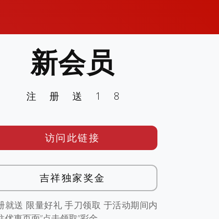
新会员
注册送18
访问此链接
吉祥独家奖金
册就送 限量好礼 手刀领取 于活动期间内
往优惠页面”点击领取”彩金。