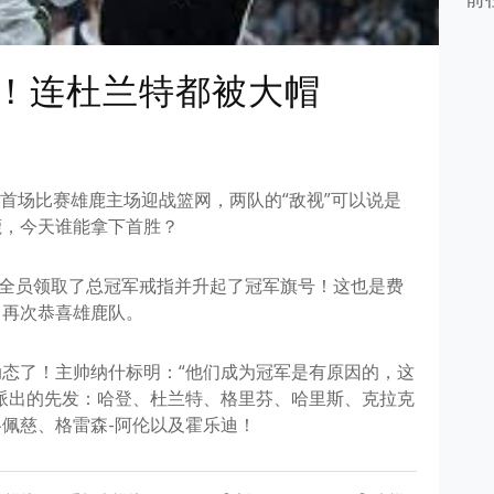
+7！连杜兰特都被大帽
至！首场比赛雄鹿主场迎战篮网，两队的“敌视”可以说是
鹿，今天谁能拿下首胜？
鹿队全员领取了总冠军戒指并升起了冠军旗号！这也是费
，再次恭喜雄鹿队。
态了！主帅纳什标明：“他们成为冠军是有原因的，这
派出的先发：哈登、杜兰特、格里芬、哈里斯、克拉克
佩慈、格雷森-阿伦以及霍乐迪！