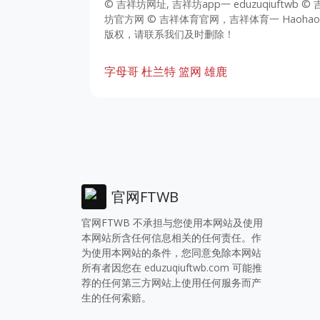
© 吉祥坊网址, 吉祥坊app一 eduzuqiuftwb 
坊官方网 © 吉祥体育官网，吉祥体育一 Haoh
版权，请联系我们及时删除！
字母哥
杜兰特
篮网
雄鹿
官网FTWB
官网FTWB 不承担与您使用本网站及使用
本网站所含任何信息相关的任何责任。作
为使用本网站的条件，您同意免除本网站
所有者因您在
eduzuqiuftwb.com
可能推
荐的任何第三方网站上使用任何服务而产
生的任何索赔。