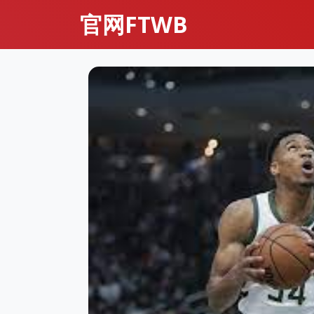
官网FTWB