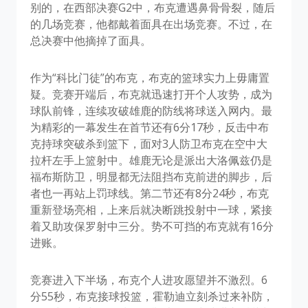
别的，在西部决赛G2中，布克遭遇鼻骨骨裂，随后
的几场竞赛，他都戴着面具在出场竞赛。不过，在
总决赛中他摘掉了面具。
作为“科比门徒”的布克，布克的篮球实力上毋庸置
疑。竞赛开端后，布克就迅速打开个人攻势，成为
球队前锋，连续攻破雄鹿的防线将球送入网内。最
为精彩的一幕发生在首节还有6分17秒，反击中布
克持球突破杀到篮下，面对3人防卫布克在空中大
拉杆左手上篮射中。雄鹿无论是派出大洛佩兹仍是
福布斯防卫，明显都无法阻挡布克前进的脚步，后
者也一再站上罚球线。第二节还有8分24秒，布克
重新登场亮相，上来后就决断跳投射中一球，紧接
着又助攻保罗射中三分。势不可挡的布克就有16分
进账。
竞赛进入下半场，布克个人进攻愿望并不激烈。6
分55秒，布克接球投篮，霍勒迪立刻杀过来补防，