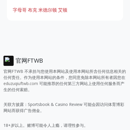
字母哥
布克
米德尔顿
艾顿
官网FTWB
官网FTWB 不承担与您使用本网站及使用本网站所含任何信息相关的
任何责任。作为使用本网站的条件，您同意免除本网站所有者因您在
eduzuqiuftwb.com
可能推荐的任何第三方网站上使用任何服务而产
生的任何索赔。
关联方披露：Sportsbook & Casino Review 可能会因访问体育博彩
网站而获得广告佣金。
18+岁以上。赌博可能令人上瘾，请理性参与。