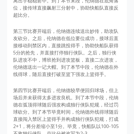
离出手稳稳射中。到了本节末段，伦纳德在底角落
位，接传球直接飙射三分射中，协助快船队直接反
超比分。
第三节比赛开端后，伦纳德连续送出妙传，助攻队
友砍分。之后，伦纳德在低位要位成功，接球后直
接移动到禁区内，直接跳投得手，协助快船队获得
5分的抢先，并直接打停独行侠队。之后，独行侠
队进攻不中，博班抢到进攻篮板，直接二次进攻，
伦纳德送出一记大帽。到了本节中段，伦纳德在外
线得球，随后直接打破至篮下强攻上篮得手。
第四节比赛开端后，伦纳德较早便回归球场，但上
场后并未获得太多进攻良机。到了本节中段，伦纳
德在弧顶得球随后强攻构成独行侠队犯规，经过罚
球砍分。到了本节毕竟时间，伦纳德外线得球随后
直接闯入禁区上篮得手并构成独行侠队犯规，打成
2+1，将分差缩小至1分。毕竟，快船队以100-105
不敌独行侠队，总比分被改写为2-3。