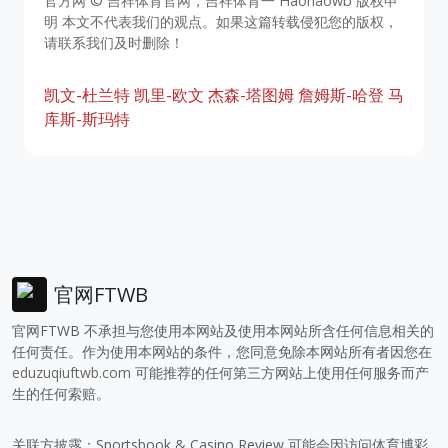
官方网 © 吉祥体育官网，吉祥体育一 Haohaowb 版权申
明 本文不代表我们的观点。如果这篇转载侵犯您的版权，
请联系我们及时删除！
凯文-杜兰特
凯里-欧文
杰森-塔图姆
詹姆斯-哈登
马
库斯-斯玛特
官网FTWB
官网FTWB 不承担与您使用本网站及使用本网站所含任何信息相关的
任何责任。作为使用本网站的条件，您同意免除本网站所有者因您在
eduzuqiuftwb.com
可能推荐的任何第三方网站上使用任何服务而产
生的任何索赔。
关联方披露：Sportsbook & Casino Review 可能会因访问体育博彩