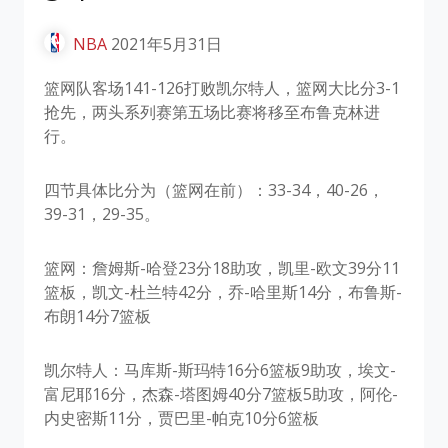
NBA
2021年5月31日
篮网队客场141-126打败凯尔特人，篮网大比分3-1
抢先，两头系列赛第五场比赛将移至布鲁克林进
行。
四节具体比分为（篮网在前）：33-34，40-26，
39-31，29-35。
篮网：詹姆斯-哈登23分18助攻，凯里-欧文39分11
篮板，凯文-杜兰特42分，乔-哈里斯14分，布鲁斯-
布朗14分7篮板
凯尔特人：马库斯-斯玛特16分6篮板9助攻，埃文-
富尼耶16分，杰森-塔图姆40分7篮板5助攻，阿伦-
内史密斯11分，贾巴里-帕克10分6篮板