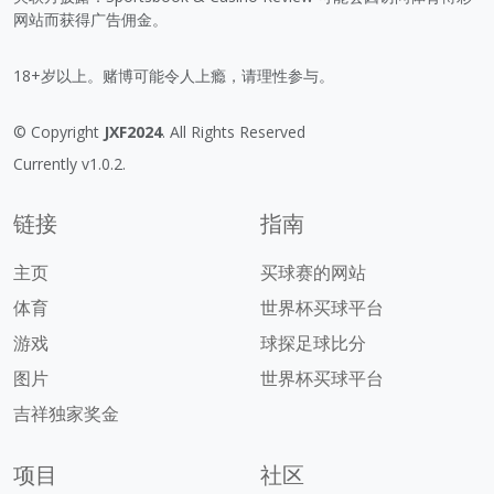
网站而获得广告佣金。
18+岁以上。赌博可能令人上瘾，请理性参与。
© Copyright
JXF2024
. All Rights Reserved
Currently v1.0.2.
链接
指南
主页
买球赛的网站
体育
世界杯买球平台
游戏
球探足球比分
图片
世界杯买球平台
吉祥独家奖金
项目
社区