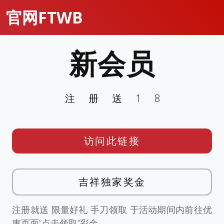
官网FTWB
新会员
注册送18
访问此链接
吉祥独家奖金
注册就送 限量好礼 手刀领取 于活动期间内前往优
惠页面”点击领取”彩金。