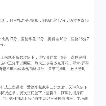
抢断，阿里扎21分7篮板，阿德巴约17分，德拉季奇15
比奥17分，爱德华兹12分，奥科吉10分，里德16分7
4分。
上来就不断强攻篮下，连投带罚拿下9分，森林狼则
连中三分予以回应。热火进攻端多点开花，邓肯-罗宾
奇也不断构成杀伤罚球取分。首节完毕时，热火暂时
再打成二次进攻，爱德华兹飙中三分之后，又冲入篮下
斯状况超卓，屡次空切篮下上篮得手，阿里扎挺身而
。卢比奥回到场上后也连中两记三分技惊四座，半场战