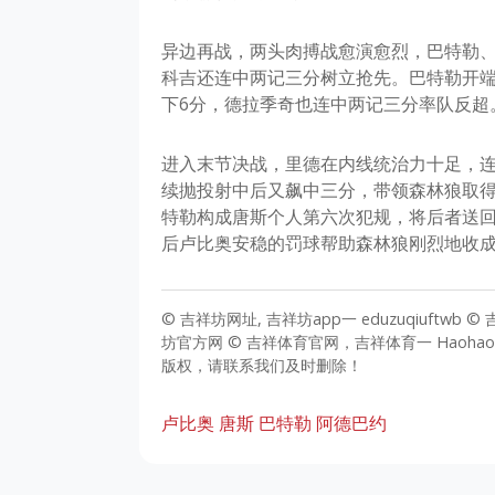
异边再战，两头肉搏战愈演愈烈，巴特勒、
科吉还连中两记三分树立抢先。巴特勒开
下6分，德拉季奇也连中两记三分率队反超
进入末节决战，里德在内线统治力十足，连
续抛投射中后又飙中三分，带领森林狼取得
特勒构成唐斯个人第六次犯规，将后者送
后卢比奥安稳的罚球帮助森林狼刚烈地收
© 吉祥坊网址, 吉祥坊app一 eduzuqiuftwb 
坊官方网 © 吉祥体育官网，吉祥体育一 Haoh
版权，请联系我们及时删除！
卢比奥
唐斯
巴特勒
阿德巴约