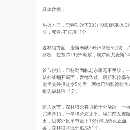
具体数据：
热火方面，巴特勒砍下30分10篮板8助攻3
分，邓肯-罗宾逊11分。
森林狼方面，唐斯奉献24分5篮板5助攻，卢
篮板，拉塞尔11分5助攻，埃尔南戈麦斯1
首节伊始，巴特勒面临老东家毫不手软，一
从外线翻开局面，爱德华兹、唐斯和拉塞尔
逊里突外投连拿5分后，阿德巴约和德拉季
抢先森林狼11分。
进入次节，森林狼众将拼抢十分活跃，一
完毕暴扣，一举将分差抹平。埃尔南戈麦
出，里突外投单节轰下13分帮助热火止血
罢，森林狼将比分追成61平。