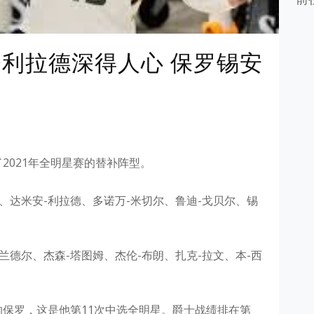
登利拉德深得人心 保罗锡安
2021年全明星赛的替补阵型。
、达米安-利拉德、多诺万-米切尔、鲁迪-戈贝尔、锡
兰德尔、杰森-塔图姆、杰伦-布朗、扎克-拉文、本-西
的保罗，这是他第11次中选全明星。爵士战绩排在第