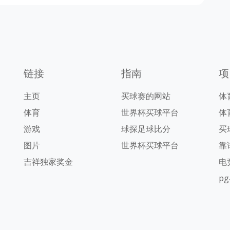
链接
指南
项
主页
买球赛的网站
体
体育
世界杯买球平台
体
游戏
球探足球比分
买
图片
世界杯买球平台
靠
吉祥独家奖金
电
p