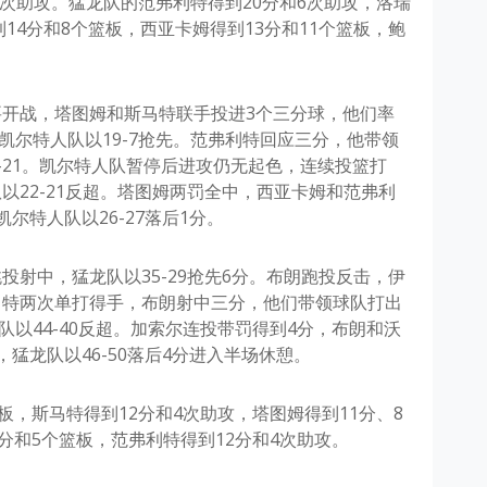
4次助攻。猛龙队的范弗利特得到20分和6次助攻，洛瑞
14分和8个篮板，西亚卡姆得到13分和11个篮板，鲍
开战，塔图姆和斯马特联手投进3个三分球，他们率
时凯尔特人队以19-7抢先。范弗利特回应三分，他带领
6-21。凯尔特人队暂停后进攻仍无起色，连续投篮打
以22-21反超。塔图姆两罚全中，西亚卡姆和范弗利
尔特人队以26-27落后1分。
射中，猛龙队以35-29抢先6分。布朗跑投反击，伊
马特两次单打得手，布朗射中三分，他们带领球队打出
人队以44-40反超。加索尔连投带罚得到4分，布朗和沃
猛龙队以46-50落后4分进入半场休憩。
板，斯马特得到12分和4次助攻，塔图姆得到11分、8
分和5个篮板，范弗利特得到12分和4次助攻。