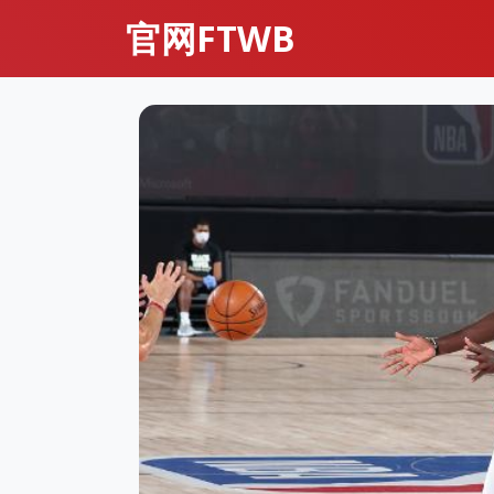
官网FTWB