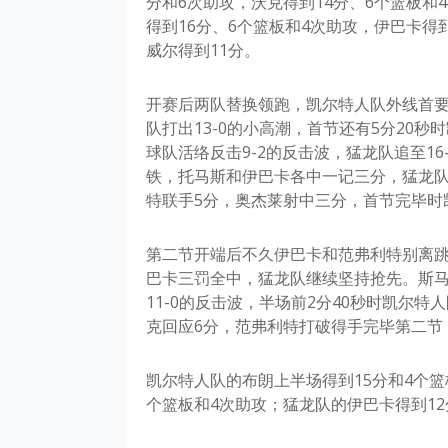
分和6次助攻，沃克得到14分、6个篮板和
得到16分、6个篮板和4次助攻，伊巴卡得到
威尔得到11分。
开赛后两队替换领跑，凯尔特人队外线首要
队打出13-0的小高潮，首节还有5分20秒
球队活络反击9-2的反击波，猛龙队追至1
铁，托马斯和伊巴卡各中一记三分，猛龙队
特联手5分，奥杰莱射中三分，首节完毕时凯
第二节开端后不久伊巴卡和范弗利特别离跳投
巴卡三罚全中，猛龙队继续坚持抢先。斯
11-0的反击波，半场前2分40秒时凯尔特
克回应6分，范弗利特打破得手完毕第二节，
凯尔特人队的布朗上半场得到15分和4个篮
个篮板和4次助攻；猛龙队的伊巴卡得到12