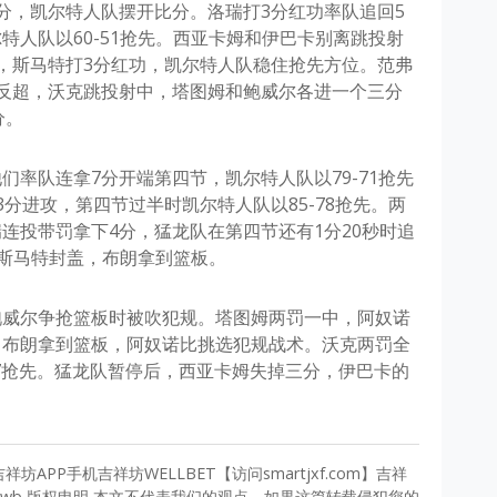
分，凯尔特人队摆开比分。洛瑞打3分红功率队追回5
特人队以60-51抢先。西亚卡姆和伊巴卡别离跳投射
，斯马特打3分红功，凯尔特人队稳住抢先方位。范弗
反超，沃克跳投射中，塔图姆和鲍威尔各进一个三分
分。
率队连拿7分开端第四节，凯尔特人队以79-71抢先
分进攻，第四节过半时凯尔特人队以85-78抢先。两
连投带罚拿下4分，猛龙队在第四节还有1分20秒时追
被斯马特封盖，布朗拿到篮板。
鲍威尔争抢篮板时被吹犯规。塔图姆两罚一中，阿奴诺
，布朗拿到篮板，阿奴诺比挑选犯规战术。沃克两罚全
-87抢先。猛龙队暂停后，西亚卡姆失掉三分，伊巴卡的
© 吉祥坊APP手机吉祥坊WELLBET【访问smartjxf.com】吉祥
aowb 版权申明 本文不代表我们的观点。如果这篇转载侵犯您的