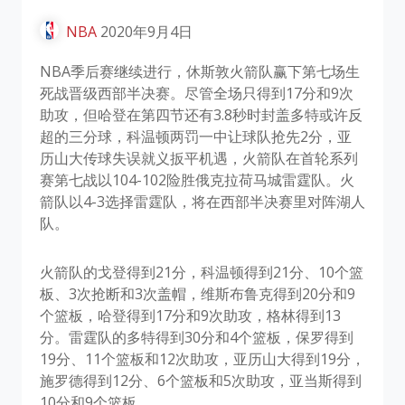
NBA
2020年9月4日
NBA季后赛继续进行，休斯敦火箭队赢下第七场生
死战晋级西部半决赛。尽管全场只得到17分和9次
助攻，但哈登在第四节还有3.8秒时封盖多特或许反
超的三分球，科温顿两罚一中让球队抢先2分，亚
历山大传球失误就义扳平机遇，火箭队在首轮系列
赛第七战以104-102险胜俄克拉荷马城雷霆队。火
箭队以4-3选择雷霆队，将在西部半决赛里对阵湖人
队。
火箭队的戈登得到21分，科温顿得到21分、10个篮
板、3次抢断和3次盖帽，维斯布鲁克得到20分和9
个篮板，哈登得到17分和9次助攻，格林得到13
分。雷霆队的多特得到30分和4个篮板，保罗得到
19分、11个篮板和12次助攻，亚历山大得到19分，
施罗德得到12分、6个篮板和5次助攻，亚当斯得到
10分和9个篮板。