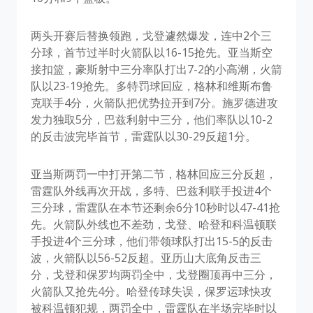
两头开赛后替换领跑，戈登遽然爆发，连中2个三
分球，首节过半时火箭队以16-15抢先。亚当斯空
接扣篮，豪斯射中三分率队打出7-2的小高潮，火箭
队以23-19抢先。多特罚球回应，格林和维斯布鲁
克联手4分，火箭队把优势拉开到7分。施罗德进攻
发力独取5分，巴兹利射中三分，他们率队以10-2
的反击波完毕首节，雷霆队以30-29反超1分。
亚当斯两罚一中打开第二节，格林回应三分反超，
雷霆队外线再次开战，多特、巴兹利联手投进4个
三分球，雷霆队在本节还剩余6分10秒时以47-41抢
先。火箭队外线也不差劲，戈登、哈登和科温顿联
手投进4个三分球，他们带领球队打出15-5的反击
波，火箭队以56-52反超。亚历山大底角反击三
分，戈登和保罗均两罚全中，戈登圈顶再中三分，
火箭队又抢先4分。哈登传球失误，保罗运球快攻
被科温顿犯规，两罚全中，雷霆队在半场完毕时以