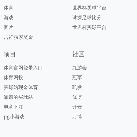
体育
世界杯买球平台
游戏
球探足球比分
图片
世界杯买球平台
吉祥独家奖金
项目
社区
体育官网登录入口
九游会
体育网投
冠军
买球站现金体育
凯发
靠谱的买球站
优博
电竞下注
开云
pg小游戏
万博