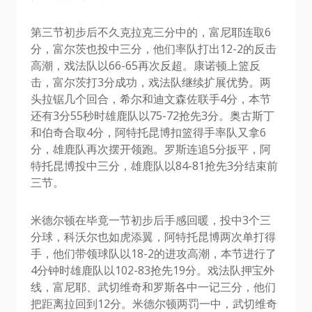
第三节初步后不久克拉克三分中的，富尼耶连取6
分，富尔茨也投中三分，他们率队打出12-2的反击
高潮，戏法队以66-65再次反超。康诺顿上篮反
击，富尔茨打3分成功，戏法队继续扩展优势。两
头拉锯几个回合，希尔和迪文森佐联手4分，本节
还有3分55秒时雄鹿队以75-72抢先3分。奥古斯丁
和伯奇合取4分，阿特托昆博扣篮得手率队又拿6
分，雄鹿队再次摆开领跑。罗斯连追5分扳平，阿
特托昆博投中三分，雄鹿队以84-81抢先3分结束前
三节。
米德尔顿在毕竟一节初步后手感回暖，投中3个三
分球，科沃尔也如虎添翼，阿特托昆博两次单打得
手，他们带领球队以18-2的进攻高潮，本节进行了
4分钟时雄鹿队以102-83抢先19分。戏法队押宝外
线，富尼耶、武切维奇和罗斯各中一记三分，他们
把距离拉回到12分。米德尔顿两罚一中，武切维奇