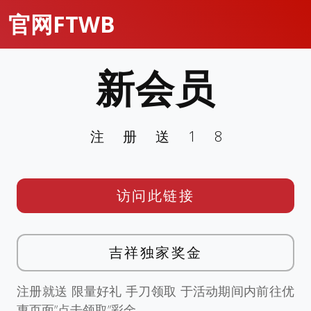
官网FTWB
新会员
注册送18
访问此链接
吉祥独家奖金
注册就送 限量好礼 手刀领取 于活动期间内前往优
惠页面”点击领取”彩金。