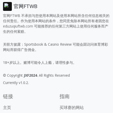
官网FTWB
官网FTWB 不承担与您使用本网站及使用本网站所含任何信息相关的
任何责任。作为使用本网站的条件，您同意免除本网站所有者因您在
eduzuqiuftwb.com
可能推荐的任何第三方网站上使用任何服务而产
生的任何索赔。
关联方披露：Sportsbook & Casino Review 可能会因访问体育博彩
网站而获得广告佣金。
18+岁以上。赌博可能令人上瘾，请理性参与。
© Copyright
JXF2024
. All Rights Reserved
Currently v1.0.2.
链接
指南
主页
买球赛的网站