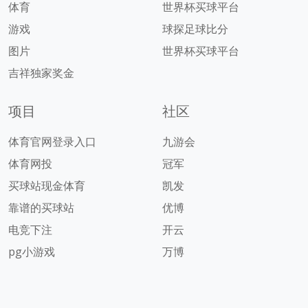
体育
世界杯买球平台
游戏
球探足球比分
图片
世界杯买球平台
吉祥独家奖金
项目
社区
体育官网登录入口
九游会
体育网投
冠军
买球站现金体育
凯发
靠谱的买球站
优博
电竞下注
开云
pg小游戏
万博