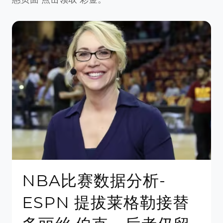
NBA比赛数据分析-
ESPN 提拔莱格勒接替