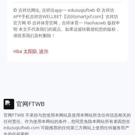
© 吉祥坊网址, 吉祥坊app一 eduzuqiuftwb © 吉祥坊
APP手机吉祥坊WELLBET【访问smartjxf.com】吉祥坊
官方网 © 吉祥体育官网，吉祥体育一 Haohaowb 版权申
明 本文不代表我们的观点。如果这篇转载侵犯您的版权，
请联系我们及时删除！
nba
太阳队
波尔
官网FTWB
官网FTWB 不承担与您使用本网站及使用本网站所含任何信息相关的
任何责任。作为使用本网站的条件，您同意免除本网站所有者因您在
eduzuqiuftwb.com
可能推荐的任何第三方网站上使用任何服务而产
生的任何索赔。