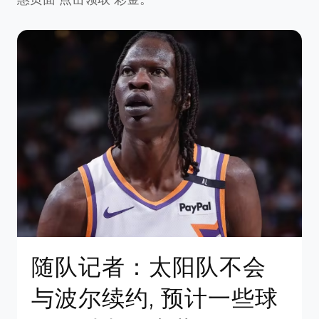
随队记者：太阳队不会
与波尔续约, 预计一些球