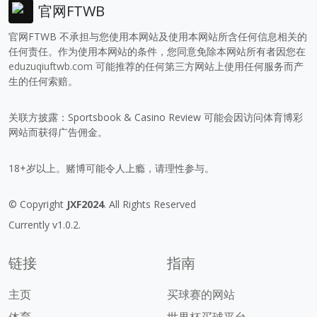
官网FTWB
官网FTWB 不承担与您使用本网站及使用本网站所含任何信息相关的
任何责任。作为使用本网站的条件，您同意免除本网站所有者因您在
eduzuqiuftwb.com
可能推荐的任何第三方网站上使用任何服务而产
生的任何索赔。
关联方披露：Sportsbook & Casino Review 可能会因访问体育博彩
网站而获得广告佣金。
18+岁以上。赌博可能令人上瘾，请理性参与。
© Copyright
JXF2024
. All Rights Reserved
Currently v1.0.2.
链接
指南
主页
买球赛的网站