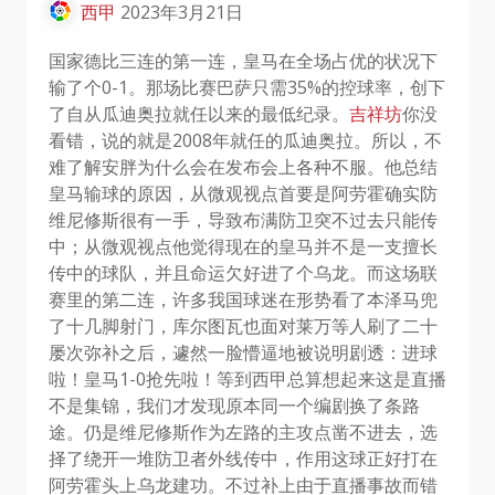
西甲
2023年3月21日
国家德比三连的第一连，皇马在全场占优的状况下
输了个0-1。那场比赛巴萨只需35%的控球率，创下
了自从瓜迪奥拉就任以来的最低纪录。
吉祥坊
你没
看错，说的就是2008年就任的瓜迪奥拉。所以，不
难了解安胖为什么会在发布会上各种不服。他总结
皇马输球的原因，从微观视点首要是阿劳霍确实防
维尼修斯很有一手，导致布满防卫突不过去只能传
中；从微观视点他觉得现在的皇马并不是一支擅长
传中的球队，并且命运欠好进了个乌龙。而这场联
赛里的第二连，许多我国球迷在形势看了本泽马兜
了十几脚射门，库尔图瓦也面对莱万等人刷了二十
屡次弥补之后，遽然一脸懵逼地被说明剧透：进球
啦！皇马1-0抢先啦！等到西甲总算想起来这是直播
不是集锦，我们才发现原本同一个编剧换了条路
途。仍是维尼修斯作为左路的主攻点凿不进去，选
择了绕开一堆防卫者外线传中，作用这球正好打在
阿劳霍头上乌龙建功。不过补上由于直播事故而错