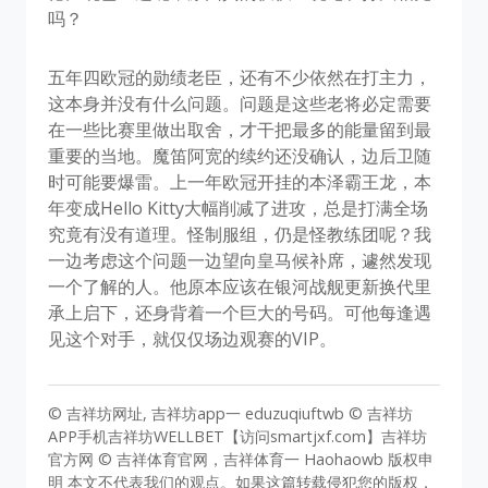
吗？
五年四欧冠的勋绩老臣，还有不少依然在打主力，
这本身并没有什么问题。问题是这些老将必定需要
在一些比赛里做出取舍，才干把最多的能量留到最
重要的当地。魔笛阿宽的续约还没确认，边后卫随
时可能要爆雷。上一年欧冠开挂的本泽霸王龙，本
年变成Hello Kitty大幅削减了进攻，总是打满全场
究竟有没有道理。怪制服组，仍是怪教练团呢？我
一边考虑这个问题一边望向皇马候补席，遽然发现
一个了解的人。他原本应该在银河战舰更新换代里
承上启下，还身背着一个巨大的号码。可他每逢遇
见这个对手，就仅仅场边观赛的VIP。
© 吉祥坊网址, 吉祥坊app一 eduzuqiuftwb © 吉祥坊
APP手机吉祥坊WELLBET【访问smartjxf.com】吉祥坊
官方网 © 吉祥体育官网，吉祥体育一 Haohaowb 版权申
明 本文不代表我们的观点。如果这篇转载侵犯您的版权，