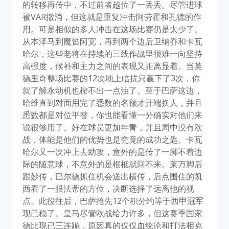
的转移再传中，不过前者越位了一丢丢。尽管进球
被VAR撤消，但这就是重复冲击阿劳霍和孔德的作
用。可是相似的多人冲击在这场比赛仍是太少了。
从本泽马到魔笛阿宽，再到两个边后卫纳乔和卡瓦
哈尔，这些老将在持续的三线作战里很难一向坚持
高强度，候补和主力之间的表现又距离显着。当莫
德里奇整场比赛的12次地上临抗只赢下了3次，你
就了解永动机也榨不出一点油了。至于巴萨这边，
哈维直到对面用完了悉数的名额才开端换人，并且
悉数都是对位平替，你也能看懂一分确实对他们来
说很够用了。好在球员更加年青，并且周中没有欧
战，体能是他们的优势也是究竟的成功之匙。卡瓦
哈尔又一次冲上去助攻，意外的是传了一脚不着边
际的随意球，不意外的是根柢就回不来。莱万脚后
跟妙传，巴尔德抓住机会送出横传，后点围住的凯
西看了一眼法蒂的方位，决断选择了远离他的视
点。此役往后，巴萨抢先12个积分约等于西甲冠军
现已稳了。皇马尽管欧战给力许多，但这赛季国家
德比现已三连跪，原因真的仅仅血统论和打法相克