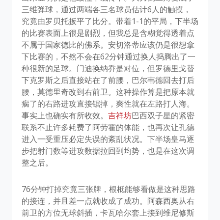
三维弹球，通过两端各三名球员估计6人的触摸，
究竟由罗贝托扳平了比分。带着1-1的平局，下半场
的比赛表面上很是剧烈，但我总是含糊觉得透着点
不属于国家德比的佛系。安切洛蒂应该仍是很想拿
下比赛的，不然不会在62分钟通过换人捣腾出了一
种很新的足球。门迪换纳乔是对位，但罗德里戈替
下克罗斯之后直接站在了前腰，巴尔韦德回去打后
腰，莫德里奇改到右前卫。这种操作算是把原本就
瘸了的右路进攻直接锯掉，爽性就在左路打人海。
事实上也确实有所收效。
吉祥坊
巴西双子星的紧密
联系不止许多耗费了阿劳霍的体能，也再次让孔德
进入一受重压必定失误的紊乱状况。下半场皇马逐
步把射门数等进攻数据拉回到均势，也是在这次调
整之后。
76分钟打掉究竟三张牌，根柢能够看做是这种思路
的接连，并且差一点就收成了成功。阿森西奥从右
前卫的方位无球斜插，卡瓦哈尔套上接到维尼修斯