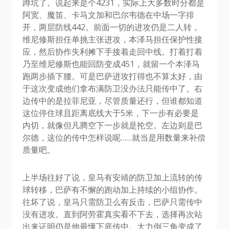
蹲坑了。说起来是个4231，实际上大多数时分都是
阿宽、魔笛、卡马文加和巴尔韦德在中场一字排
开，两层防线442。前面一切的进攻仍是二人转，
维尼修斯担任单挑主张进攻，本泽马担任保护性接
应，然后协作失利摊下手接着走回中线。打着打着
乃至维尼修斯也能回防变成451，就留一个本泽马
跑两步插下腰。可是巴萨进攻打得也不算太好，由
于这次变成他们拿布满防卫没办法只能传中了。右
边传中的是拉菲尼亚，尽管质量还行，但谁都知道
这位停住球且距离底线大于5米，下一步有必要是
内切，就像但凡腾空下一步就是抡空。左边则是巴
尔德，这位的传中怎样说呢……就当是用数量来补偿
质量吧。
上半场往好了说，皇马有安靖的防卫加上流转的传
球转移，巴萨有不懈的跑动加上持续的小组协作。
往坏了说，皇马只需防卫么有反击，巴萨只需传中
没有进攻。直到阿劳霍真实看不下去，选择再次站
出来证明仍是他最懂下底传中。大力倒三角变成了