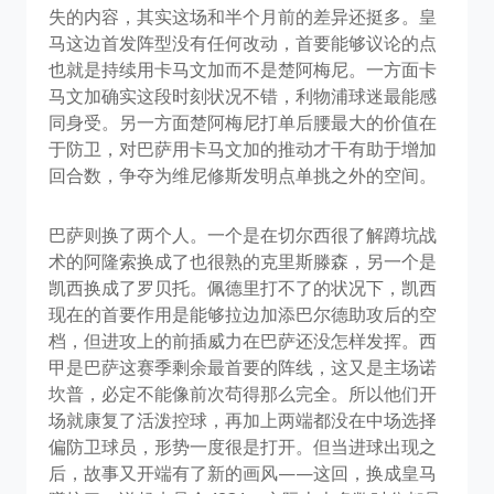
失的内容，其实这场和半个月前的差异还挺多。皇
马这边首发阵型没有任何改动，首要能够议论的点
也就是持续用卡马文加而不是楚阿梅尼。一方面卡
马文加确实这段时刻状况不错，利物浦球迷最能感
同身受。另一方面楚阿梅尼打单后腰最大的价值在
于防卫，对巴萨用卡马文加的推动才干有助于增加
回合数，争夺为维尼修斯发明点单挑之外的空间。
巴萨则换了两个人。一个是在切尔西很了解蹲坑战
术的阿隆索换成了也很熟的克里斯滕森，另一个是
凯西换成了罗贝托。佩德里打不了的状况下，凯西
现在的首要作用是能够拉边加添巴尔德助攻后的空
档，但进攻上的前插威力在巴萨还没怎样发挥。西
甲是巴萨这赛季剩余最首要的阵线，这又是主场诺
坎普，必定不能像前次苟得那么完全。所以他们开
场就康复了活泼控球，再加上两端都没在中场选择
偏防卫球员，形势一度很是打开。但当进球出现之
后，故事又开端有了新的画风——这回，换成皇马