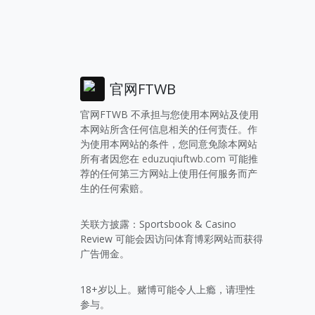
官网FTWB
官网FTWB 不承担与您使用本网站及使用
本网站所含任何信息相关的任何责任。作
为使用本网站的条件，您同意免除本网站
所有者因您在
eduzuqiuftwb.com
可能推
荐的任何第三方网站上使用任何服务而产
生的任何索赔。
关联方披露：Sportsbook & Casino
Review 可能会因访问体育博彩网站而获得
广告佣金。
18+岁以上。赌博可能令人上瘾，请理性
参与。