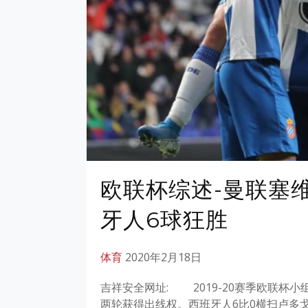
欧联杯综述-曼联塞
牙人6球狂胜
体育
2020年2月18日
吉祥安全网址:
2019-20赛季欧联
两轮获得出线权。西班牙人6比0横扫卢多