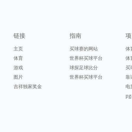
链接
指南
项
主页
买球赛的网站
体
体育
世界杯买球平台
体
游戏
球探足球比分
买
图片
世界杯买球平台
靠
吉祥独家奖金
电
p