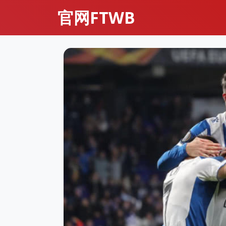
官网FTWB