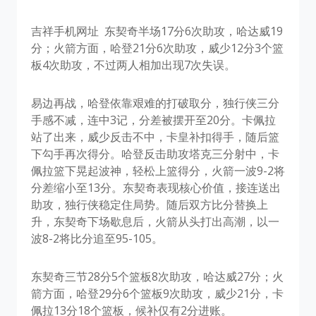
吉祥手机网址 东契奇半场17分6次助攻，哈达威19
分；火箭方面，哈登21分6次助攻，威少12分3个篮
板4次助攻，不过两人相加出现7次失误。
易边再战，哈登依靠艰难的打破取分，独行侠三分
手感不减，连中3记，分差被摆开至20分。卡佩拉
站了出来，威少反击不中，卡皇补扣得手，随后篮
下勾手再次得分。哈登反击助攻塔克三分射中，卡
佩拉篮下晃起波神，轻松上篮得分，火箭一波9-2将
分差缩小至13分。东契奇表现核心价值，接连送出
助攻，独行侠稳定住局势。随后双方比分替换上
升，东契奇下场歇息后，火箭从头打出高潮，以一
波8-2将比分追至95-105。
东契奇三节28分5个篮板8次助攻，哈达威27分；火
箭方面，哈登29分6个篮板9次助攻，威少21分，卡
佩拉13分18个篮板，候补仅有2分进账。