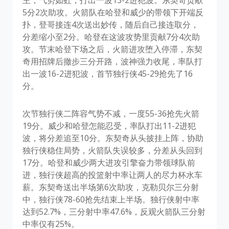
5分2次助攻。火箭队在哈登和威少的带领下开端反
扑，登哥接连4次送出妙传，随后自己接连取分，
分差缩小至2分。哈登在这波攻势里贡献7分4次助
攻。节末哈登下场之后，火箭进攻堕入停滞，东契
奇用招牌后撤步三分开路，波神强力收尾，率队打
出一波16-2进犯波，首节独行侠45-29抢先了16
分。
次节独行侠二阵容气势不减，一度55-36抢先火箭
19分。威少和哈登怎能忍受，率队打出11-2进犯
波，将分差追至10分。东契奇从头披挂上阵，协助
独行侠稳住局势，火箭队失误较多，分差从头回到
17分。哈登和威少两大进攻引擎奋力带领球队前
进，独行侠超高的投篮射中率让两人的尽力杯水车
薪。东契奇送出半场第6次助攻，克勒贝尔三分射
中，独行侠78-60抢先结束上半场。独行侠射中率
达到52.7%，三分射中率47.6%，反观火箭队三分射
中率仅有25%。