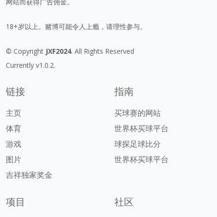
网站而获得广告佣金。
18+岁以上。赌博可能令人上瘾，请理性参与。
© Copyright
JXF2024
. All Rights Reserved
Currently v1.0.2.
链接
指南
主页
买球赛的网站
体育
世界杯买球平台
游戏
球探足球比分
图片
世界杯买球平台
吉祥独家奖金
项目
社区