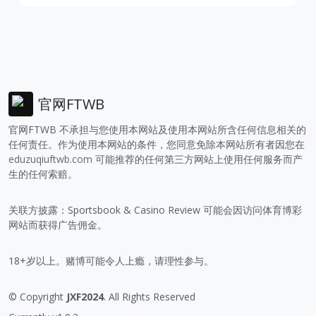
官网FTWB
官网FTWB 不承担与您使用本网站及使用本网站所含任何信息相关的
任何责任。作为使用本网站的条件，您同意免除本网站所有者因您在
eduzuqiuftwb.com
可能推荐的任何第三方网站上使用任何服务而产
生的任何索赔。
关联方披露：Sportsbook & Casino Review 可能会因访问体育博彩
网站而获得广告佣金。
18+岁以上。赌博可能令人上瘾，请理性参与。
© Copyright
JXF2024
. All Rights Reserved