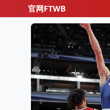
官网FTWB