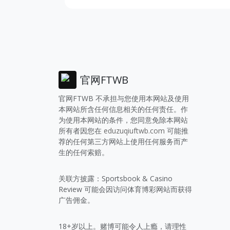
官网FTWB
官网FTWB 不承担与您使用本网站及使用
本网站所含任何信息相关的任何责任。作
为使用本网站的条件，您同意免除本网站
所有者因您在
eduzuqiuftwb.com
可能推
荐的任何第三方网站上使用任何服务而产
生的任何索赔。
关联方披露：Sportsbook & Casino
Review 可能会因访问体育博彩网站而获得
广告佣金。
18+岁以上。赌博可能令人上瘾，请理性