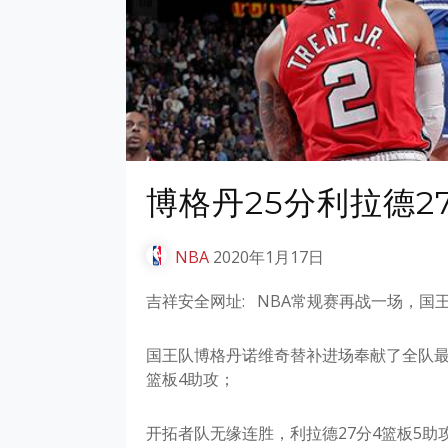
博格丹25分利拉德27
NBA
2020年1月17日
吉祥安全网址: NBA常规赛再战一场，国王
国王队博格丹诺维奇替补进场奉献了全队最高的
篮板4助攻；
开拓者队无缘连胜，利拉德27分4篮板5助