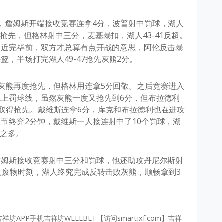
，詹姆斯开端接收竞赛连拿4分，波普射中罚球，湖人
得抢先，但格林射中三分，麦基暴扣，湖人43-41反超。
临近完毕前，双方才总算有点开战的意思，阿伦反击暴
，半场打完湖人49-47抢先灰熊2分。
灰熊再度抢先，但格林用连拿5分回敬。之后竞赛进入
上罚球线，虽然灰熊一度又抢先到6分，但布拉德利
又取得抢先。戴维斯连拿6分，库克和布拉德利也在进攻
节终究2分钟，戴维斯一人接连射中了10个罚球，湖
分之多。
詹姆斯接收竞赛射中三分和罚球，他还助攻丹尼尔斯射
入废物时刻，湖人终究完成反转击败灰熊，顺畅拿到3
© 吉祥坊APP手机吉祥坊WELLBET【访问smartjxf.com】吉祥