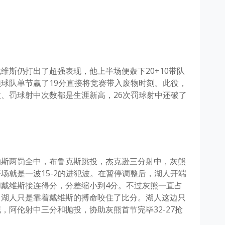
维斯仍打出了超强表现，他上半场便轰下20+10带队
球队单节赢了19分直接将竞赛带入废物时刻。此役，
、罚球射中次数都是生涯新高，26次罚球射中还破了
纳斯两罚全中，布鲁克斯跳投，杰克逊三分射中，灰熊
场就是一波15-2的进犯波。在暂停调整后，湖人开端
戴维斯接连得分，分差缩小到4分。不过灰熊一直占
，湖人只是靠着戴维斯的搏命咬住了比分。湖人这边只
，阿伦射中三分和抛投，协助灰熊首节完毕32-27抢