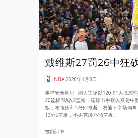
戴维斯27罚26中狂砍
NBA
2020年1月8日
吉祥安全网址: 湖人主场以120-91大胜
20篮板2助攻2盖帽，罚球出手数以及射中
板，布拉德利12分2抢断；灰熊下半场崩盘
13分5篮板，小杰克逊7分6篮板。
技能计算