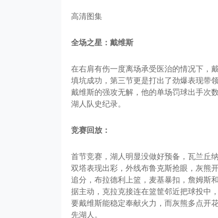
高清图集
全场之星：戴维斯
在右肩有伤一度离场承受医治的情况下，戴
填坑成功，第三节更是打出了劲爆表现带领
戴维斯的强攻无解，他的单场罚球出手次数
湖人队史纪录。
竞赛回放：
首节竞赛，湖人明显没做好预备，瓦兰丘
双塔表现出彩，外线布鲁克斯抢眼，灰熊开
追分，布拉德利上篮，麦基暴扣，詹姆斯和
据主动，克拉克接连在篮筐邻近把球投中
要戴维斯能稳定奉献火力，而灰熊多点开花
先湖人。