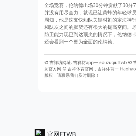
全场竞赛，伦纳德出场30分钟贡献了30分
并没有用尽全力，就现已让黄蜂的年轻球
周知，他是这支快船队关键时刻的定海神
和队友之间的默契还有很大的提高空间。尽
防卫能力现已到达顶尖的情况下，伦纳德
还会看到一个更为全面的伦纳德。
© 吉祥坊网址, 吉祥坊app一 eduzuqiuftwb 
坊官方网 © 吉祥体育官网，吉祥体育一 Haoh
版权，请联系我们及时删除！
官网FTWB