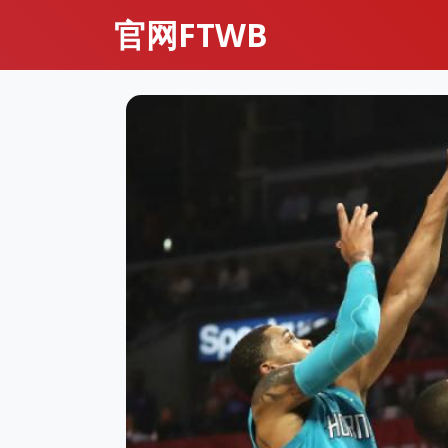
官网FTWB