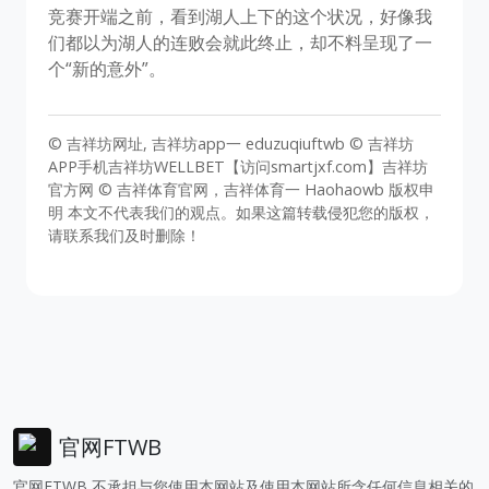
竞赛开端之前，看到湖人上下的这个状况，好像我
们都以为湖人的连败会就此终止，却不料呈现了一
个“新的意外”。
© 吉祥坊网址, 吉祥坊app一 eduzuqiuftwb © 吉祥坊
APP手机吉祥坊WELLBET【访问smartjxf.com】吉祥坊
官方网 © 吉祥体育官网，吉祥体育一 Haohaowb 版权申
明 本文不代表我们的观点。如果这篇转载侵犯您的版权，
请联系我们及时删除！
官网FTWB
官网FTWB 不承担与您使用本网站及使用本网站所含任何信息相关的