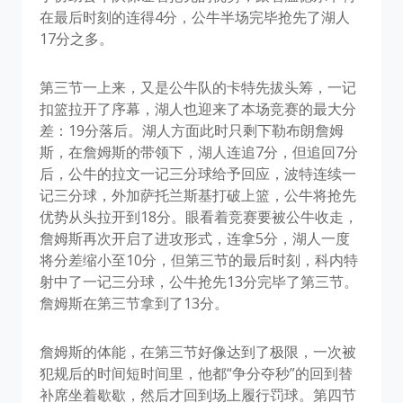
在最后时刻的连得4分，公牛半场完毕抢先了湖人
17分之多。
第三节一上来，又是公牛队的卡特先拔头筹，一记
扣篮拉开了序幕，湖人也迎来了本场竞赛的最大分
差：19分落后。湖人方面此时只剩下勒布朗詹姆
斯，在詹姆斯的带领下，湖人连追7分，但追回7分
后，公牛的拉文一记三分球给予回应，波特连续一
记三分球，外加萨托兰斯基打破上篮，公牛将抢先
优势从头拉开到18分。眼看着竞赛要被公牛收走，
詹姆斯再次开启了进攻形式，连拿5分，湖人一度
将分差缩小至10分，但第三节的最后时刻，科内特
射中了一记三分球，公牛抢先13分完毕了第三节。
詹姆斯在第三节拿到了13分。
詹姆斯的体能，在第三节好像达到了极限，一次被
犯规后的时间短时间里，他都“争分夺秒”的回到替
补席坐着歇歇，然后才回到场上履行罚球。第四节