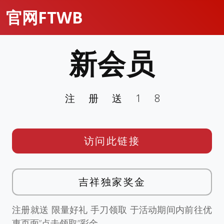
官网FTWB
新会员
注册送18
访问此链接
吉祥独家奖金
注册就送 限量好礼 手刀领取 于活动期间内前往优
惠页面”点击领取”彩金。