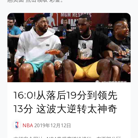
16:0!从落后19分到领先
13分 这波大逆转太神奇
NBA
2019年12月12日