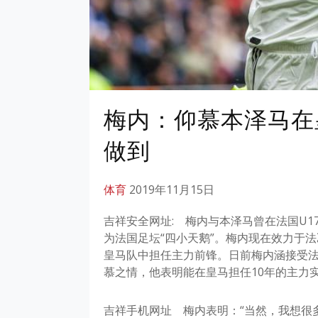
梅内：仰慕本泽马在
做到 ​
体育
2019年11月15日
吉祥安全网址: 梅内与本泽马曾在法国U1
为法国足坛“四小天鹅”。梅内现在效力于
皇马队中担任主力前锋。日前梅内涵接受法国媒
慕之情，他表明能在皇马担任10年的主力
吉祥手机网址 梅内表明：“当然，我想很