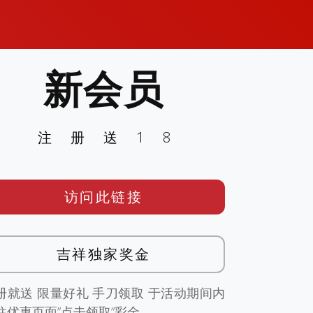
新会员
注册送18
访问此链接
吉祥独家奖金
册就送 限量好礼 手刀领取 于活动期间内
往优惠页面”点击领取”彩金。