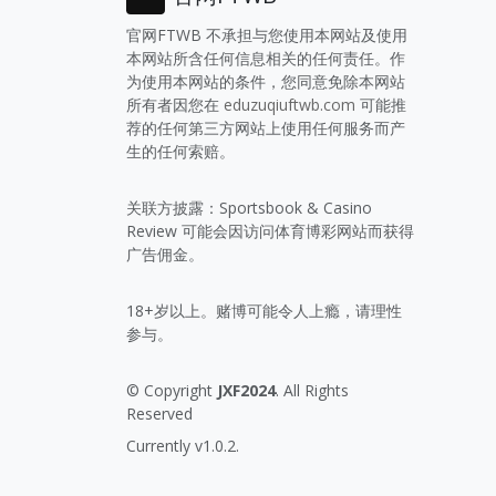
官网FTWB 不承担与您使用本网站及使用
本网站所含任何信息相关的任何责任。作
为使用本网站的条件，您同意免除本网站
所有者因您在
eduzuqiuftwb.com
可能推
荐的任何第三方网站上使用任何服务而产
生的任何索赔。
关联方披露：Sportsbook & Casino
Review 可能会因访问体育博彩网站而获得
广告佣金。
18+岁以上。赌博可能令人上瘾，请理性
参与。
© Copyright
JXF2024
. All Rights
Reserved
Currently v1.0.2.