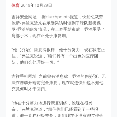
体育
2019年10月29日
吉祥安全网址: 据clutchpoints报道，快船总裁劳
伦斯-弗兰克近来在承受采访时谈到了球队新援保
罗-乔治的康复情况，在上赛季结束后，乔治承受了
肩部手术，现在正处于康复期。
“他（乔治）康复得很棒，他十分努力，现在状态正
佳，”弗兰克说道，“咱们具有一个出色的医疗团
队，他们会处理好一切。”
吉祥手机网址 之前曾有消息称，乔治的伤势预计无
法在赛季开端前完全康复，现在就连快船也不知他
究竟何时才干回归。
“他在十分努力地进行康复训练，他现在很兴
奋，”弗兰克说道，“相信你们已经看到了一些报
道，他一直在积极整备，咱们现在还没有聊过他会