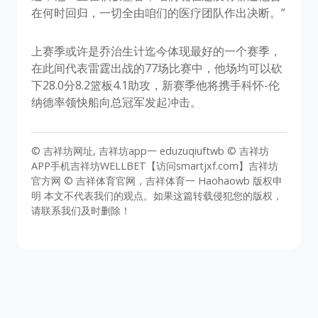
在何时回归，一切全由咱们的医疗团队作出决断。”
上赛季或许是乔治生计迄今体现最好的一个赛季，
在此间代表雷霆出战的77场比赛中，他场均可以砍
下28.0分8.2篮板4.1助攻，新赛季他将携手科怀-伦
纳德率领快船向总冠军发起冲击。
© 吉祥坊网址, 吉祥坊app一 eduzuqiuftwb © 吉祥坊
APP手机吉祥坊WELLBET【访问smartjxf.com】吉祥坊
官方网 © 吉祥体育官网，吉祥体育一 Haohaowb 版权申
明 本文不代表我们的观点。如果这篇转载侵犯您的版权，
请联系我们及时删除！