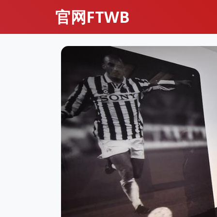
官网FTWB