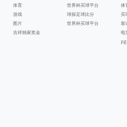
体育
世界杯买球平台
体
游戏
球探足球比分
买
图片
世界杯买球平台
靠
吉祥独家奖金
电
p