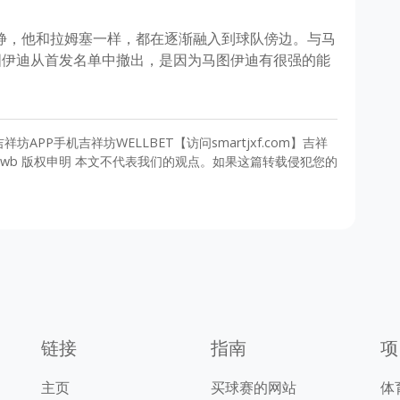
静，他和拉姆塞一样，都在逐渐融入到球队傍边。与马
图伊迪从首发名单中撤出，是因为马图伊迪有很强的能
© 吉祥坊APP手机吉祥坊WELLBET【访问smartjxf.com】吉祥
aowb 版权申明 本文不代表我们的观点。如果这篇转载侵犯您的
链接
指南
项
主页
买球赛的网站
体