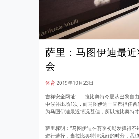
萨里：马图伊迪最近
会
体育
2019年10月23日
吉祥安全网址:
拉比奥特今夏从巴黎自
中候补出场1次，而马图伊迪一直都担任首
为马图伊迪最近情况甚佳，所以拉比奥特
萨里标明：“马图伊迪在赛季初期发挥得不
进行选择，当拉比奥特情况好的时分，我也