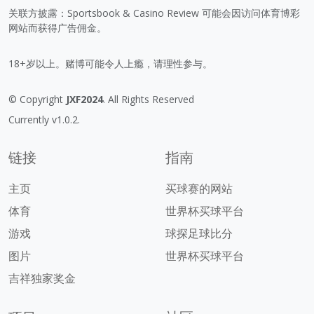
关联方披露：Sportsbook & Casino Review 可能会因访问体育博彩
网站而获得广告佣金。
18+岁以上。赌博可能令人上瘾，请理性参与。
© Copyright
JXF2024
. All Rights Reserved
Currently v1.0.2.
链接
指南
主页
买球赛的网站
体育
世界杯买球平台
游戏
球探足球比分
图片
世界杯买球平台
吉祥独家奖金