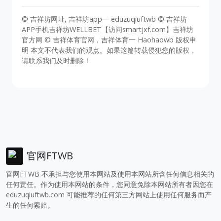
© 吉祥坊网址, 吉祥坊app一 eduzuqiuftwb © 吉祥坊
APP手机吉祥坊WELLBET【访问smartjxf.com】吉祥坊
官方网 © 吉祥体育官网，吉祥体育一 Haohaowb 版权申
明 本文不代表我们的观点。如果这篇转载侵犯您的版权，
请联系我们及时删除！
官网FTWB
官网FTWB 不承担与您使用本网站及使用本网站所含任何信息相关的
任何责任。作为使用本网站的条件，您同意免除本网站所有者因您在
eduzuqiuftwb.com
可能推荐的任何第三方网站上使用任何服务而产
生的任何索赔。