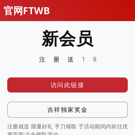
官网FTWB
新会员
注册送18
访问此链接
吉祥独家奖金
注册就送 限量好礼 手刀领取 于活动期间内前往优
惠页面”点击领取”彩金。