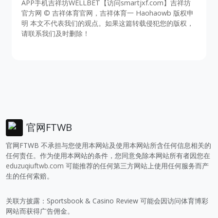
APP手机吉祥坊WELLBET【访问smartjxf.com】吉祥坊
官方网 © 吉祥体育官网，吉祥体育一 Haohaowb 版权申
明 本文不代表我们的观点。如果这篇转载侵犯您的版权，
请联系我们及时删除！
官网FTWB
官网FTWB 不承担与您使用本网站及使用本网站所含任何信息相关的
任何责任。作为使用本网站的条件，您同意免除本网站所有者因您在
eduzuqiuftwb.com
可能推荐的任何第三方网站上使用任何服务而产
生的任何索赔。
关联方披露：Sportsbook & Casino Review 可能会因访问体育博彩
网站而获得广告佣金。