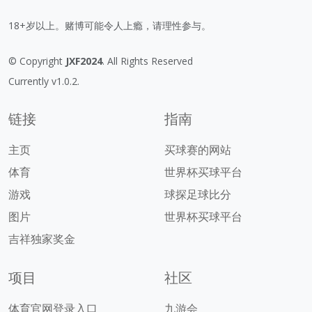
18+岁以上。赌博可能令人上瘾，请理性参与。
© Copyright
JXF2024
. All Rights Reserved
Currently v1.0.2.
链接
指南
主页
买球赛的网站
体育
世界杯买球平台
游戏
球探足球比分
图片
世界杯买球平台
吉祥独家奖金
项目
社区
体育官网登录入口
九游会