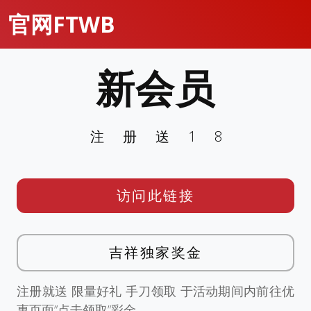
官网FTWB
新会员
注册送18
访问此链接
吉祥独家奖金
注册就送 限量好礼 手刀领取 于活动期间内前往优
惠页面”点击领取”彩金。