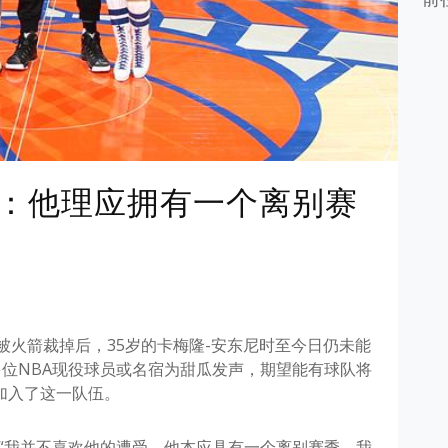
：他理应拥有一个离别赛
季被火箭裁掉后，35岁的卡梅隆-安东尼时至今日仍未能
位NBA现役球员或名宿为甜瓜发声，期望能有球队将
加入了这一队伍。
，“我并不喜欢他的遭受，他本应具有一个离别赛季，我