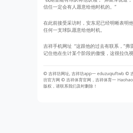
信任一定会有人愿意给他时机的。”
在此前接受采访时，安东尼已经明晰表明
任何一支球队愿意给他时机。
吉祥手机网址
“这跟他的过去有联系，”弗
记住他在生计某个阶段的傲慢，这很拉仇视
© 吉祥坊网址, 吉祥坊app一 eduzuqiuftwb 
坊官方网 © 吉祥体育官网，吉祥体育一 Haoh
版权，请联系我们及时删除！