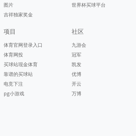
图片
世界杯买球平台
吉祥独家奖金
项目
社区
体育官网登录入口
九游会
体育网投
冠军
买球站现金体育
凯发
靠谱的买球站
优博
电竞下注
开云
pg小游戏
万博