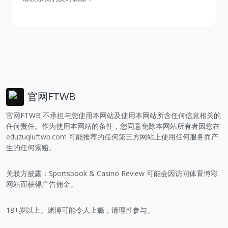
官网FTWB
官网FTWB 不承担与您使用本网站及使用本网站所含任何信息相关的
任何责任。作为使用本网站的条件，您同意免除本网站所有者因您在
eduzuqiuftwb.com
可能推荐的任何第三方网站上使用任何服务而产
生的任何索赔。
关联方披露：Sportsbook & Casino Review 可能会因访问体育博彩
网站而获得广告佣金。
18+岁以上。赌博可能令人上瘾，请理性参与。