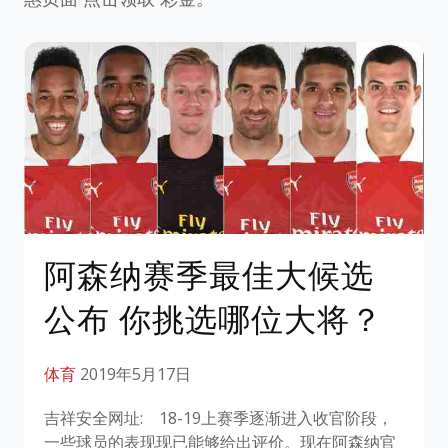
阿森纳赛季最佳大候选
公布 你挑选哪位大将？
体育
2019年5月17日
吉祥安全网址:
18-19上赛季逐渐进入收官阶段，
一些球员的表现现已能够给出评价。现在阿森纳官