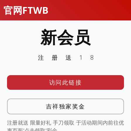
官网FTWB
新会员
注册送18
访问此链接
吉祥独家奖金
注册就送 限量好礼 手刀领取 于活动期间内前往优
惠页面”点击领取”彩金。