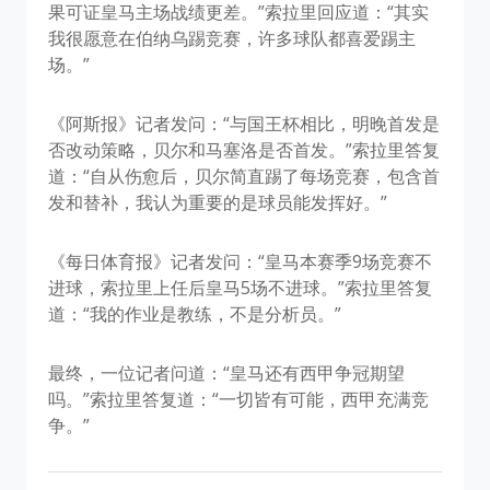
果可证皇马主场战绩更差。”索拉里回应道：“其实
我很愿意在伯纳乌踢竞赛，许多球队都喜爱踢主
场。”
《阿斯报》记者发问：“与国王杯相比，明晚首发是
否改动策略，贝尔和马塞洛是否首发。”索拉里答复
道：“自从伤愈后，贝尔简直踢了每场竞赛，包含首
发和替补，我认为重要的是球员能发挥好。”
《每日体育报》记者发问：“皇马本赛季9场竞赛不
进球，索拉里上任后皇马5场不进球。”索拉里答复
道：“我的作业是教练，不是分析员。”
最终，一位记者问道：“皇马还有西甲争冠期望
吗。”索拉里答复道：“一切皆有可能，西甲充满竞
争。”