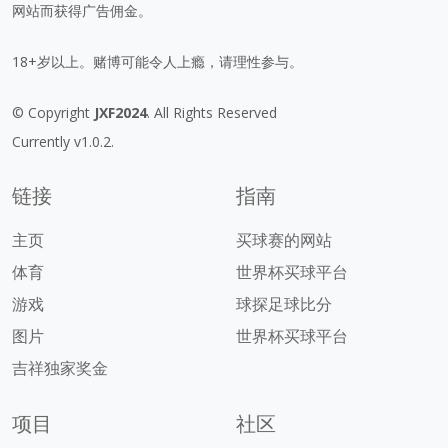
网站而获得广告佣金。
18+岁以上。赌博可能令人上瘾，请理性参与。
© Copyright
JXF2024
. All Rights Reserved
Currently v1.0.2.
链接
指南
主页
买球赛的网站
体育
世界杯买球平台
游戏
球探足球比分
图片
世界杯买球平台
吉祥独家奖金
项目
社区