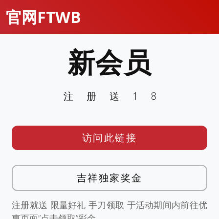
官网FTWB
新会员
注册送18
访问此链接
吉祥独家奖金
注册就送 限量好礼 手刀领取 于活动期间内前往优
惠页面”点击领取”彩金。