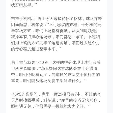
状态特别早。”
吉祥手机网址
勇士今天选择轮休了格林，球队并未
因而懈怠。科尔说：“不可思议的旅程。十分棒的完
毕客场方式，咱们上场都有贡献，从头到尾领先。
我原本有点担心这场球，咱们都想回家了。不过咱
们用正确的方式完毕了这趟客场，咱们过去这个月
的专心程度超过整季水平。”
勇士首节就轰下40分，这样的得分体现让步行者后
卫科里森叹服：“毫无疑问这支球队处在上升通道
中，咱们今晚看到了，与这样的球队交手执行力的
重要，咱们能从这场竞赛中学到些什么。”
本次5连客期间，库里一度29投只有7中。不过他今
天及时找回手感，科尔说：“库里的技巧无法形容，
跟机遇无关，他只需要一投就能火力全开。”