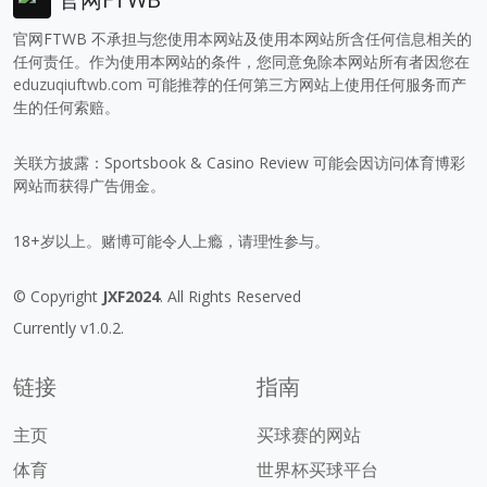
官网FTWB 不承担与您使用本网站及使用本网站所含任何信息相关的
任何责任。作为使用本网站的条件，您同意免除本网站所有者因您在
eduzuqiuftwb.com
可能推荐的任何第三方网站上使用任何服务而产
生的任何索赔。
关联方披露：Sportsbook & Casino Review 可能会因访问体育博彩
网站而获得广告佣金。
18+岁以上。赌博可能令人上瘾，请理性参与。
© Copyright
JXF2024
. All Rights Reserved
Currently v1.0.2.
链接
指南
主页
买球赛的网站
体育
世界杯买球平台