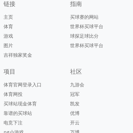
链接
指南
主页
买球赛的网站
体育
世界杯买球平台
游戏
球探足球比分
图片
世界杯买球平台
吉祥独家奖金
项目
社区
体育官网登录入口
九游会
体育网投
冠军
买球站现金体育
凯发
靠谱的买球站
优博
电竞下注
开云
pg小游戏
万博