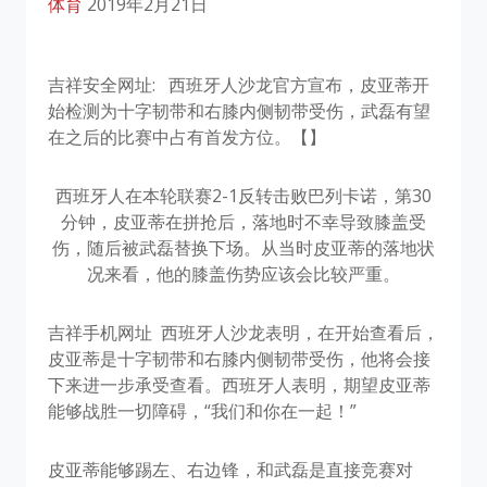
体育
2019年2月21日
吉祥安全网址:
西班牙人沙龙官方宣布，皮亚蒂开
始检测为十字韧带和右膝内侧韧带受伤，武磊有望
在之后的比赛中占有首发方位。【】
西班牙人在本轮联赛2-1反转击败巴列卡诺，第30
分钟，皮亚蒂在拼抢后，落地时不幸导致膝盖受
伤，随后被武磊替换下场。从当时皮亚蒂的落地状
况来看，他的膝盖伤势应该会比较严重。
吉祥手机网址
西班牙人沙龙表明，在开始查看后，
皮亚蒂是十字韧带和右膝内侧韧带受伤，他将会接
下来进一步承受查看。西班牙人表明，期望皮亚蒂
能够战胜一切障碍，“我们和你在一起！”
皮亚蒂能够踢左、右边锋，和武磊是直接竞赛对