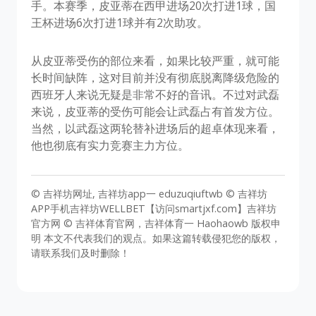
手。本赛季，皮亚蒂在西甲进场20次打进1球，国
王杯进场6次打进1球并有2次助攻。
从皮亚蒂受伤的部位来看，如果比较严重，就可能
长时间缺阵，这对目前并没有彻底脱离降级危险的
西班牙人来说无疑是非常不好的音讯。不过对武磊
来说，皮亚蒂的受伤可能会让武磊占有首发方位。
当然，以武磊这两轮替补进场后的超卓体现来看，
他也彻底有实力竞赛主力方位。
© 吉祥坊网址, 吉祥坊app一 eduzuqiuftwb © 吉祥坊
APP手机吉祥坊WELLBET【访问smartjxf.com】吉祥坊
官方网 © 吉祥体育官网，吉祥体育一 Haohaowb 版权申
明 本文不代表我们的观点。如果这篇转载侵犯您的版权，
请联系我们及时删除！