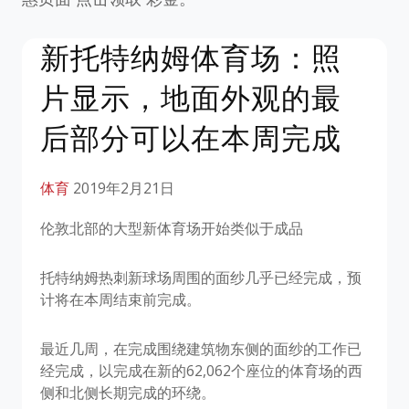
新托特纳姆体育场：照
片显示，地面外观的最
后部分可以在本周完成
体育
2019年2月21日
伦敦北部的大型新体育场开始类似于成品
托特纳姆热刺新球场周围的面纱几乎已经完成，预
计将在本周结束前完成。
最近几周，在完成围绕建筑物东侧的面纱的工作已
经完成，以完成在新的62,062个座位的体育场的西
侧和北侧长期完成的环绕。