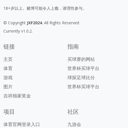
18+岁以上。赌博可能令人上瘾，请理性参与。
© Copyright
JXF2024
. All Rights Reserved
Currently v1.0.2.
链接
指南
主页
买球赛的网站
体育
世界杯买球平台
游戏
球探足球比分
图片
世界杯买球平台
吉祥独家奖金
项目
社区
体育官网登录入口
九游会