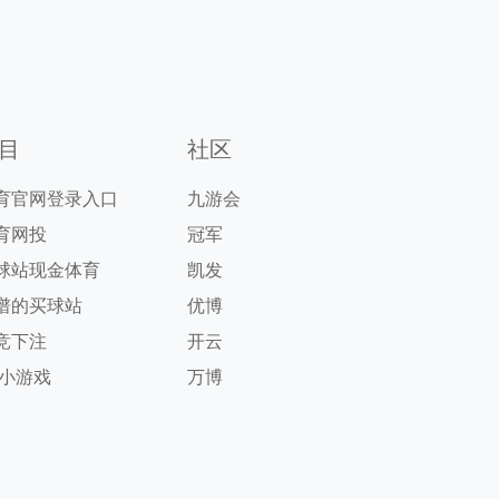
目
社区
育官网登录入口
九游会
育网投
冠军
球站现金体育
凯发
谱的买球站
优博
竞下注
开云
g小游戏
万博