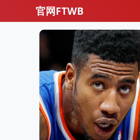
官网FTWB