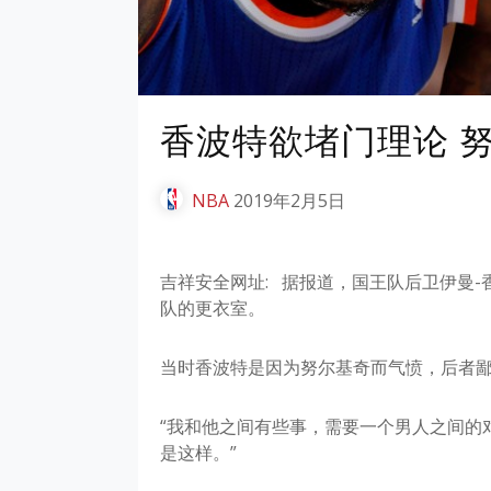
香波特欲堵门理论 
NBA
2019年2月5日
吉祥安全网址:
据报道，国王队后卫伊曼-
队的更衣室。
当时香波特是因为努尔基奇而气愤，后者
“我和他之间有些事，需要一个男人之间的
是这样。”