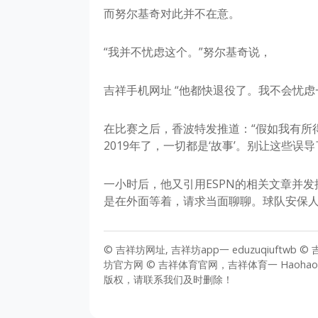
而努尔基奇对此并不在意。
“我并不忧虑这个。”努尔基奇说，
吉祥手机网址
“他都快退役了。我不会忧虑
在比赛之后，香波特发推道：“假如我有所
2019年了，一切都是‘故事’。别让这些
一小时后，他又引用ESPN的相关文章并
是在外面等着，请求当面聊聊。球队安保人
© 吉祥坊网址, 吉祥坊app一 eduzuqiuftwb 
坊官方网 © 吉祥体育官网，吉祥体育一 Haoh
版权，请联系我们及时删除！