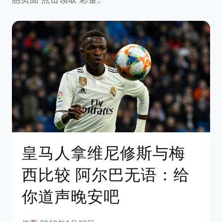
皇马人拿维尼修斯与梅
西比较 阿尔巴无语：给
你道声晚安吧