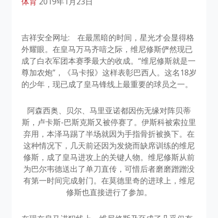
体育
2019年1月23日
吉祥安全网址:
在最黑暗的时间，星光才会显得格
外耀眼。在皇马万马齐喑之际，维尼修斯俨然现已
成了白衣军团本赛季最大的收成。“维尼修斯就是一
尊加农炮”，《马卡报》这样表彰巴西人。这名18岁
的少年，现已成了皇马锋线上最重要的球员之一。
阿森西奥、贝尔、马里亚诺都因伤无缘对阵贝蒂
斯，卢卡斯-巴斯克斯又被停赛了。伊斯科被索拉里
弃用，本泽马踢了半场就因为手指骨折被换下。在
这种情况下，几天前还因为发烧而缺席训练的维尼
修斯，成了皇马进攻上的关键人物。维尼修斯从前
为巴尔韦德送出了单刀直传，可惜后者磨磨蹭蹭没
有第一时间完成射门。在莫德里奇的进球上，维尼
修斯也直接进行了参加。