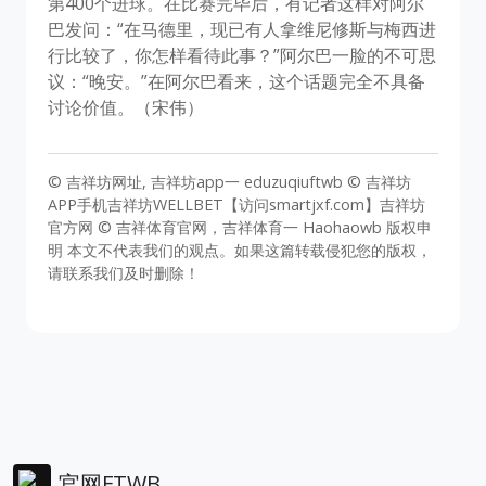
第400个进球。在比赛完毕后，有记者这样对阿尔
巴发问：“在马德里，现已有人拿维尼修斯与梅西进
行比较了，你怎样看待此事？”阿尔巴一脸的不可思
议：“晚安。”在阿尔巴看来，这个话题完全不具备
讨论价值。（宋伟）
© 吉祥坊网址, 吉祥坊app一 eduzuqiuftwb © 吉祥坊
APP手机吉祥坊WELLBET【访问smartjxf.com】吉祥坊
官方网 © 吉祥体育官网，吉祥体育一 Haohaowb 版权申
明 本文不代表我们的观点。如果这篇转载侵犯您的版权，
请联系我们及时删除！
官网FTWB