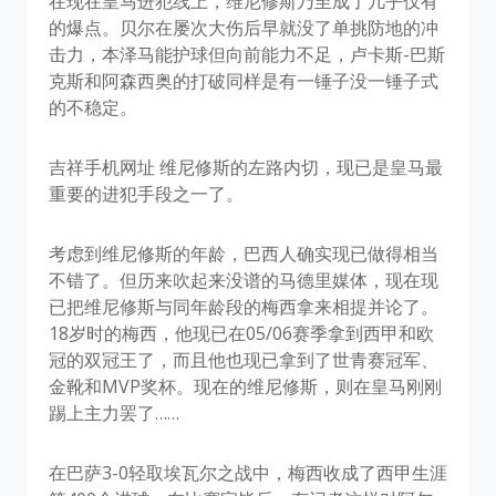
在现在皇马进犯线上，维尼修斯乃至成了几乎仅有
的爆点。贝尔在屡次大伤后早就没了单挑防地的冲
击力，本泽马能护球但向前能力不足，卢卡斯-巴斯
克斯和阿森西奥的打破同样是有一锤子没一锤子式
的不稳定。
吉祥手机网址
维尼修斯的左路内切，现已是皇马最
重要的进犯手段之一了。
考虑到维尼修斯的年龄，巴西人确实现已做得相当
不错了。但历来吹起来没谱的马德里媒体，现在现
已把维尼修斯与同年龄段的梅西拿来相提并论了。
18岁时的梅西，他现已在05/06赛季拿到西甲和欧
冠的双冠王了，而且他也现已拿到了世青赛冠军、
金靴和MVP奖杯。现在的维尼修斯，则在皇马刚刚
踢上主力罢了……
在巴萨3-0轻取埃瓦尔之战中，梅西收成了西甲生涯