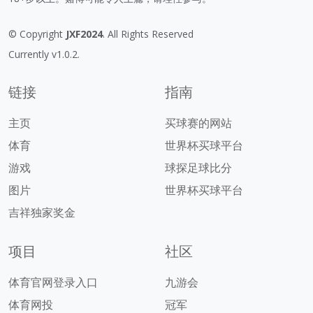
© Copyright
JXF2024
. All Rights Reserved
Currently v1.0.2.
链接
指南
主页
买球赛的网站
体育
世界杯买球平台
游戏
球探足球比分
图片
世界杯买球平台
吉祥独家奖金
项目
社区
体育官网登录入口
九游会
体育网投
冠军