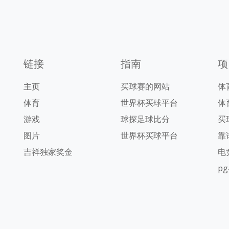
链接
指南
项
主页
买球赛的网站
体
体育
世界杯买球平台
体
游戏
球探足球比分
买
图片
世界杯买球平台
靠
吉祥独家奖金
电
p