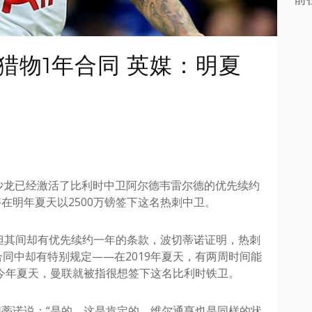
猎物1年合同 英媒：明夏
沙龙已经激活了比利时中卫阿尔德韦雷尔德的优先续约
在明年夏天以2500万镑签下这名热刺中卫。
但其间却有优先续约一年的条款，波切蒂诺证明，热刺
同中却有特别规定——在2019年夏天，有两周时间能
在今年夏天，曼联就被指很想签下这名比利时铁卫。
蒂诺说：“是的，这是肯定的，维尔通亨也是同样的状