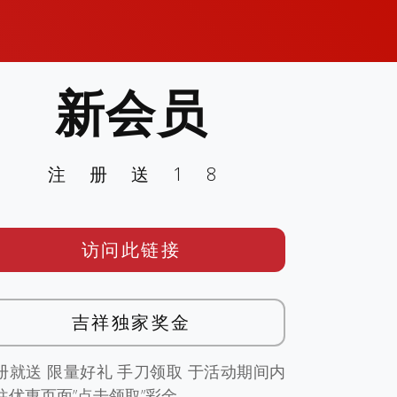
新会员
注册送18
访问此链接
吉祥独家奖金
册就送 限量好礼 手刀领取 于活动期间内
往优惠页面”点击领取”彩金。