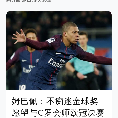
姆巴佩：不痴迷金球奖
愿望与C罗会师欧冠决赛