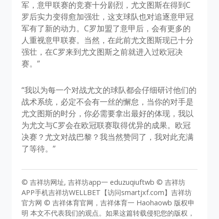
军，意甲联赛的竞赛十分剧烈，尤文图斯在得到C
罗后实力变得愈加强壮，这支球队也对追逐意甲冠
军有了新的动力。C罗加盟了意甲后，会有更多的
人重视意甲联赛。当然，在此前尤文图斯现已十分
强壮，在C罗来到尤文图斯之前就进入过欧冠决
赛。”
“我以为每一个对战尤文的球队都会仔细研讨他们的
战术系统，必定不会有一丝的懈怠，当你的对手是
尤文图斯的时分，你必需要拿出最好的体现，我以
为尤文与C罗会在欧冠联赛取得优异的成果。欧冠
决赛？尤文对战巴黎？我当然赞同了，我对此充满
了等待。”
© 吉祥坊网址, 吉祥坊app一 eduzuqiuftwb © 吉祥坊
APP手机吉祥坊WELLBET【访问smartjxf.com】吉祥坊
官方网 © 吉祥体育官网，吉祥体育一 Haohaowb 版权申
明 本文不代表我们的观点。如果这篇转载侵犯您的版权，