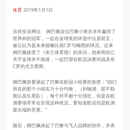
体育
2019年1月1日
吉祥安全网址:
姆巴佩这位巴黎小将在本年赢得了
世界杯的冠军，一起在金球奖的评选中位居前五，
被公以为是未来能够比肩C罗与梅西的球员。近来
姆巴佩接受了《米兰体育报》的采访，他表明自己
关于金球并不痴迷，一起巴望在欧冠决赛对战具有
C罗的尤文图斯。
姆巴佩首要谈起了巴黎在欧冠小组赛的发挥：“咱们
所在的那个小组实力十分均衡，（利物浦、那不勒
斯以及红星队），每个对手都十分强壮，但是在欧
洲赛场常常会呈现这种状况，要知道欧冠但是欧洲
最尖端的竞赛。”
随后，姆巴佩谈起了巴黎与飞人品牌的协作，并表