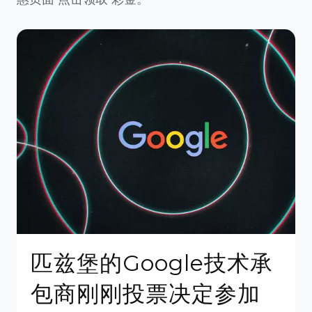
匹兹堡的Google技术承
包商刚刚投票决定参加