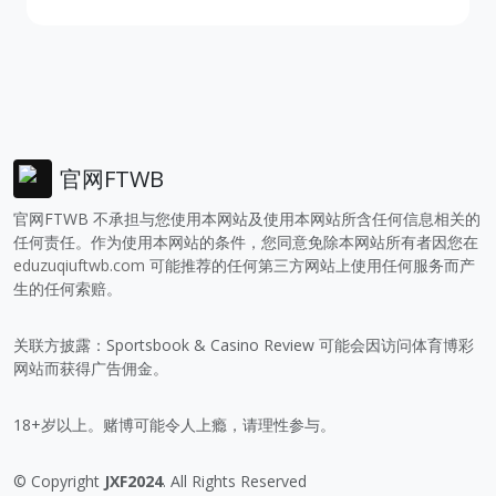
官网FTWB
官网FTWB 不承担与您使用本网站及使用本网站所含任何信息相关的
任何责任。作为使用本网站的条件，您同意免除本网站所有者因您在
eduzuqiuftwb.com
可能推荐的任何第三方网站上使用任何服务而产
生的任何索赔。
关联方披露：Sportsbook & Casino Review 可能会因访问体育博彩
网站而获得广告佣金。
18+岁以上。赌博可能令人上瘾，请理性参与。
© Copyright
JXF2024
. All Rights Reserved