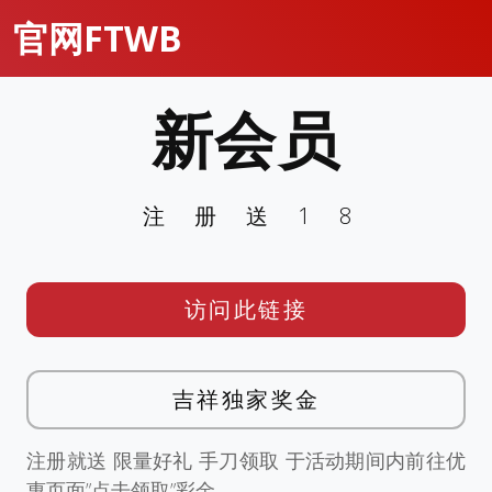
官网FTWB
新会员
注册送18
访问此链接
吉祥独家奖金
注册就送 限量好礼 手刀领取 于活动期间内前往优
惠页面”点击领取”彩金。