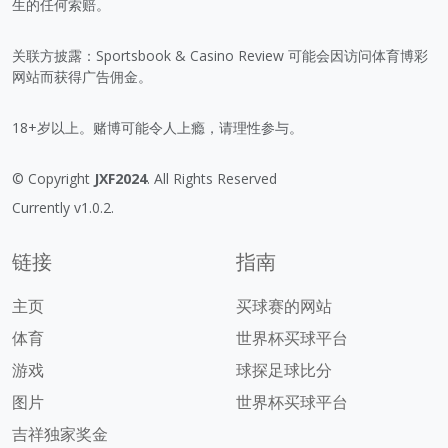
生的任何索赔。
关联方披露：Sportsbook & Casino Review 可能会因访问体育博彩
网站而获得广告佣金。
18+岁以上。赌博可能令人上瘾，请理性参与。
© Copyright
JXF2024
. All Rights Reserved
Currently v1.0.2.
链接
指南
主页
买球赛的网站
体育
世界杯买球平台
游戏
球探足球比分
图片
世界杯买球平台
吉祥独家奖金