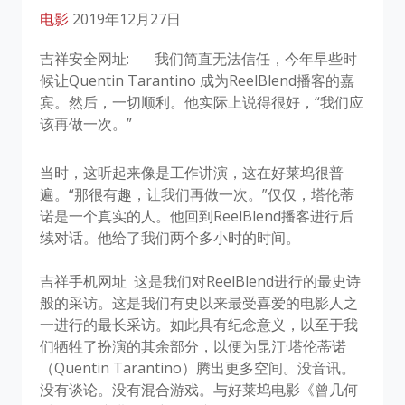
电影
2019年12月27日
吉祥安全网址:
我们简直无法信任，今年早些时
候让Quentin Tarantino 成为ReelBlend播客的嘉
宾。然后，一切顺利。他实际上说得很好，“我们应
该再做一次。”
当时，这听起来像是工作讲演，这在好莱坞很普
遍。“那很有趣，让我们再做一次。”仅仅，塔伦蒂
诺是一个真实的人。他回到ReelBlend播客进行后
续对话。他给了我们两个多小时的时间。
吉祥手机网址
这是我们对ReelBlend进行的最史诗
般的采访。这是我们有史以来最受喜爱的电影人之
一进行的最长采访。如此具有纪念意义，以至于我
们牺牲了扮演的其余部分，以便为昆汀·塔伦蒂诺
（Quentin Tarantino）腾出更多空间。没音讯。
没有谈论。没有混合游戏。与好莱坞电影《曾几何