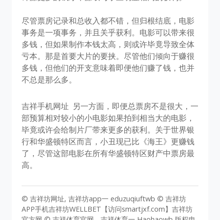
尽管票房记录和总收入都不错，但归根结底，电影
事务是一项事务，并且关乎获利。电影可以带来很
多钱，但如果制作本钱太高，则或许毕竟导致全体
亏本。那是首要大片的要挟。尽管他们倾向于赚很
多钱，但他们的开支意味着即便他们赚了钱，也并
不总是那么多。
吉祥手机网址
另一方面，即便总票房不是很大，一
部预算相对较小的小电影如果拍到相当大的电影，
毕竟或许会给制片厂带来更多的获利。关于世界银
行和华盛顿特区而言，小丑现已比《海王》更赚钱
了，尽管这部电影在所有华盛顿特区财产中票房最
高。
© 吉祥坊网址, 吉祥坊app一 eduzuqiuftwb © 吉祥坊
APP手机吉祥坊WELLBET【访问smartjxf.com】吉祥坊
官方网 © 吉祥体育官网，吉祥体育一 Haohaowb 版权申