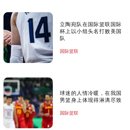
立陶宛队在国际篮联国际
杯上以小组头名打败美国
队
国际篮联
球迷的人情冷暖，在我国
男篮身上体现得淋漓尽致
国际篮联