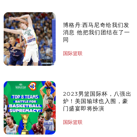
博格丹:西马尼奇给我们发
消息 他把我们团结在了一
同
国际篮联
2023男篮国际杯，八强出
炉！美国输球也入围，豪
门盛宴即将扮演
国际篮联